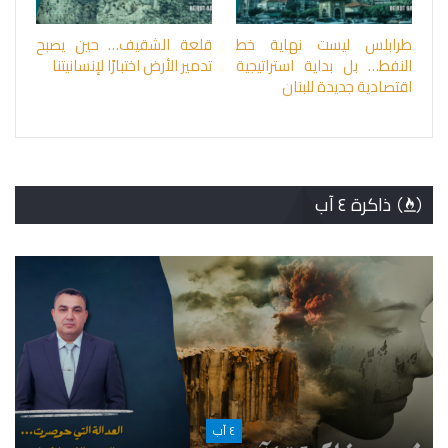
طرابلس ليست نهاية خط
قلعة الشقيف… حين يصبح
النفط… بل بداية استراتيجية
تدمير الأرض اختبارًا لإنسانيتنا
اقتصادية جديدة للبنان
ذاكرة ٤ آب
٤ آب