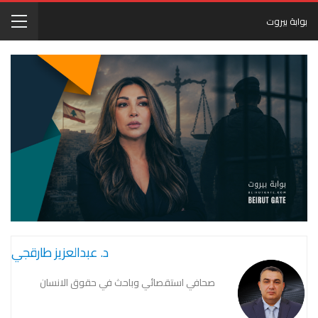
بوابة بيروت
د. عبدالعزيز طارقجي
صحافي استقصائي وباحث في حقوق الانسان