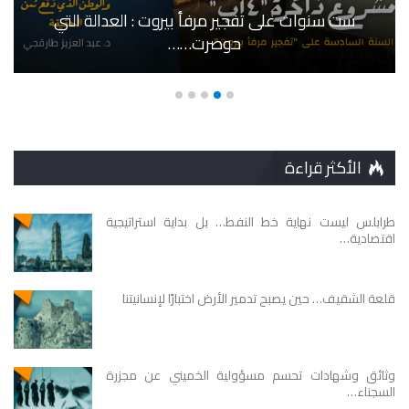
ست سنوات على تفجير مرفأ بيروت : العدالة التي
حوصرت……
الأكثر قراءة
طرابلس ليست نهاية خط النفط… بل بداية استراتيجية
اقتصادية…
قلعة الشقيف… حين يصبح تدمير الأرض اختبارًا لإنسانيتنا
وثائق وشهادات تحسم مسؤولية الخميني عن مجزرة
السجناء…