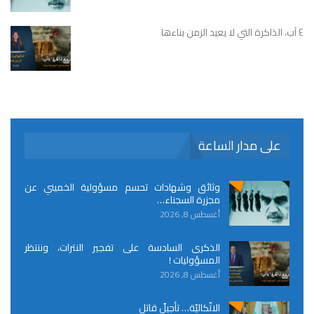
٤ آب، الذاكرة التي لا يعيد الزمن بناءها
على مدار الساعة
وثائق وشهادات تحسم مسؤولية الخميني عن
مجزرة السجناء…
أغسطس 8, 2026
الذكرى السادسة على تفجير النترات، وننتظر
المسؤوليات !
أغسطس 8, 2026
الاتّكاليّة… تأجيلٌ قاتل