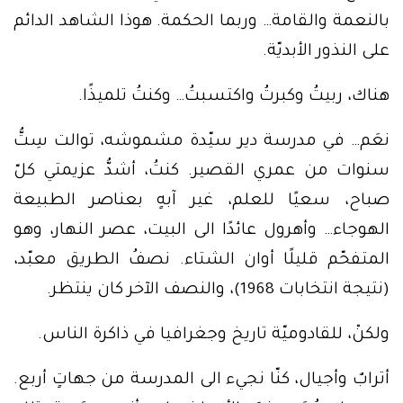
بالنعمة والقامة… وربما الحكمة. هوذا الشاهد الدائم
على النذور الأبديّة.
هناك، ربيتُ وكبرتُ واكتسبتُ… وكنتُ تلميذًا.
نعَم… في مدرسة دير سيّدة مشموشه، توالت سِتُّ
سنوات من عمري القصير. كنتُ، أشدُّ عزيمتي كلّ
صباح، سعيًا للعلم، غير آبهٍ بعناصر الطبيعة
الهوجاء… وأهرول عائدًا الى البيت، عصر النهار، وهو
المتفحّم قليلًا أوان الشتاء. نصفُ الطريق معبّد،
(نتيجة انتخابات 1968)، والنصف الآخر كان ينتظر.
ولكنْ، للقادوميّة تاريخ وجغرافيا في ذاكرة الناس.
أترابٌ وأجيال، كنّا نجيء الى المدرسة من جهاتٍ أربع.