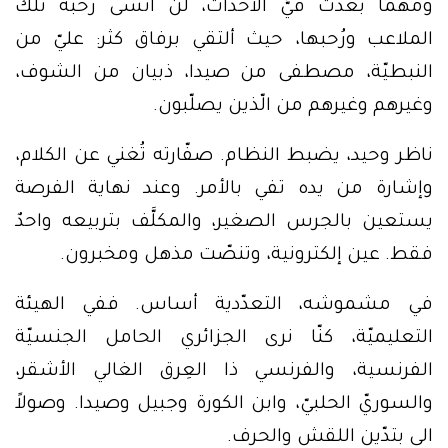
ومهما بعُدَت فيَّ الأحداث، لن أنسى رَحبة تلك
الملاعب ورُحبها، حيث ألتقي برفاق كثر: عليّ من
النبطيّة، مصطفى من صيدا، ذبيان من الشوف،
وغيرهم وغيرهم من الّذين يصلّبون.
ناظر وحيد، يضبط النظام. صفّارته تُغني عن الكلام،
وإشارة من يده تفي بالأمر. وعند نهاية الفرصة
يستعين بالجرس الصغير، والمكلَّف بتربيعه واحدٌ
فقط. عين إلكترونية، وتنصّت مذهل ومخبرون.
في مشموشه، التعدّدية أساس. ففي الهيئة
التعليميّة، كنّا نرى الجزائري الحامل الجنسيّة
الفرنسية، والفرنسي ذا العِرق الغالي الأشقر،
والسوريّ الحلبيّ، وابن الكورة وجبيل وصيدا. وصولاً
الى بتدّين اللقش والحرف.