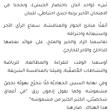
نَين» (واحد اثنان باختصار الجيش)، ونجحنا في
الامتحان الأخير برتبة جندي احتياطي، للبنان.
أتقنّا مبادئ الحوار والمناقشة، سماع الرأي الآخر
واستيعابَه واحترامَه.
تقاسمنا الزاد والخبز والملح، على موائد بعضها
للداخليّ والآخر للخارجيّ.
أوسعنا الوقت للقراءة والمطالعة، للرياضة
والنشاطات اللاّصفّية، وقبِلنا بالمنافسة الشريفة.
وفي نهاية السنين الجهاديّة كنّا نتخرّج بهويّة تخصّ
مشموشه. وكما يقول إدمون رزق: “في أعماق
شخصيّتي، الكثير الكثير من مشموشه”.
هذا الهناك… صار هنا.