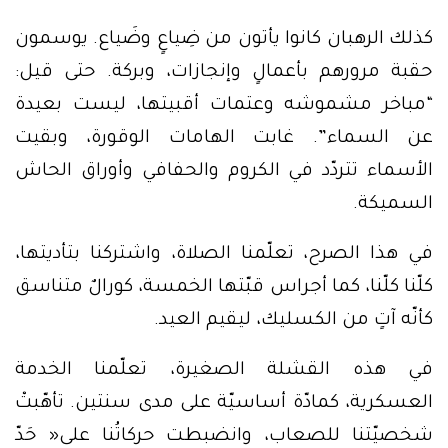
كذلك الرهبان كانوا يأتون من ضِياعٍ وضَياع. يوسمون
حقبة مرورهم بأعمالٍ وإنجازات، وبركة. حتى قيل:
“مباخر مشموشه وعتمات أقبيتها، ليست بعيدة
عن السماء”. غابت الهامات الوقورة، وبقيت
الأسماء تتردّد في الكروم والحفافي وأوراق الحاش
السميكة.
في هذا الصرح، تعلّمنا الصلاة، واشتركنا بتأديتها،
كلّنا كلّنا، كما أجراس قبّتها الخمسة، كورالٌ متناسق
كأنّه آتٍ من الكسليك، ليقيم العيد.
في هذه القشلة الصغيرة، تعلّمنا الخدمة
العسكرية، كمادّة أساسيّة على مدى سنتين. تأهّبتْ
شخصيّتنا للصعاب، وانضبطت حركاتُنا على« حَدّ