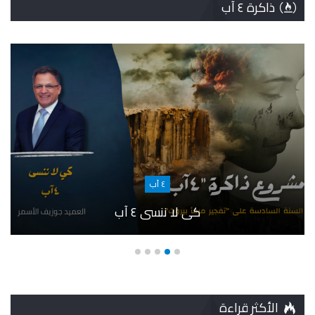
ذاكرة ٤ آب
٤ آب
كي لا ننسى ٤ آب
الأكثر قراءة