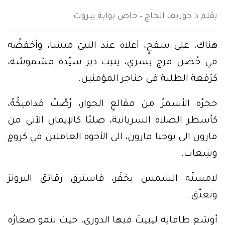
بقلم د.جوزيف الحاج – خاص بوابة بيروت
هناك، على سفحٍ، أعلاه عند النبيّ ميشا، وأخفضُه
في حُضن مرج بسري، ينبت دير سيّدة مشموشة،
كرَفعة الطلبة في حناجر المؤمنين.
حجرُه الأسمرُ من مقالعِ الجوار، رُصَّتْ مَداميكُهُ،
كأسطر الصلاة السريانية، صلبًا كالإيمان الآتي من
مارون الى يوحنا مارون، الى الأخوة العاملين في كرومٍ
وشِعاب.
لامستْه الشمس بخفَر، فاسترق رقائق البرونز
وتعتّق.
أوسَع طاقاتِه ليبيتَ فيها الدوري، حيث تنمو صغارُه