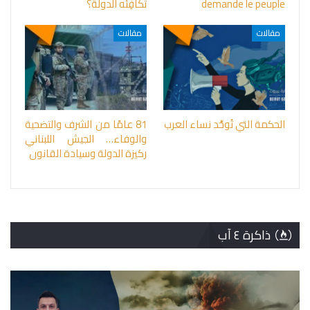
demande le peuple
تكافِئه الدولة؟
مقالات
مقالات
الحكمة التي تُوحِّد نساء العرب
81 عامًا من الشرف والتضحية
والوفاء… الجيش اللبناني
ركيزة الدولة وسيادة القانون
ذاكرة ٤ آب