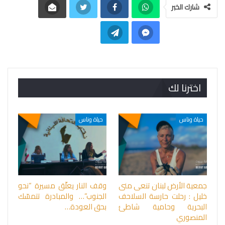
شارك الخبر
اخترنا لك
حياة وناس
حياة وناس
جمعية الأرض لبنان تنعى منى
وقف النار يعلّق مسيرة “نحو
خليل : رحلت حارسة السلاحف
الجنوب”… والمبادرة تتمسّك
البحرية وحامية شاطئ
بحق العودة…
المنصوري