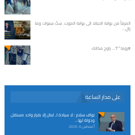
المرفأ من بوابة الحياة، الى بوابة الموت، ستّ سنوات وما
زال…
#روما “٢”… راوح مكانك
على مدار الساعة
نواف سلام : لا سيادة لـ لبنان إلا بقرار واحد مستقل
ودولة لها…
أغسطس 6, 2026