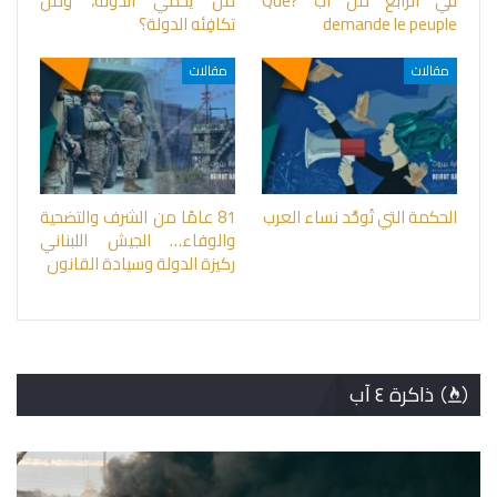
في الرابع من آب ?Que
من يحمي الدولة، ومن
demande le peuple
تكافِئه الدولة؟
مقالات
مقالات
الحكمة التي تُوحِّد نساء العرب
81 عامًا من الشرف والتضحية
والوفاء… الجيش اللبناني
ركيزة الدولة وسيادة القانون
ذاكرة ٤ آب