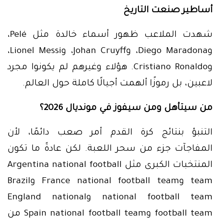
أساطير صنعت التاريخ
شهدت الملاعب ظهور أسماء خالدة مثل Pelé،
وDiego Maradona، وJohan Cruyff، وLionel Messi،
وCristiano Ronaldo. هؤلاء وغيرهم لم يكونوا مجرد
لاعبين، بل رموزًا ألهمت أجيالًا كاملة حول العالم.
من سيتأهل ومن سيفوز في مونديال 2026؟
التنبؤ بنتائج كرة القدم أمر صعب دائمًا، لأن
المفاجآت جزء من سحر اللعبة. لكن عادةً ما تكون
المنتخبات الكبرى مثل Argentina national football
team وFrance national football team وBrazil
national football team وEngland national
football team وSpain national football team من