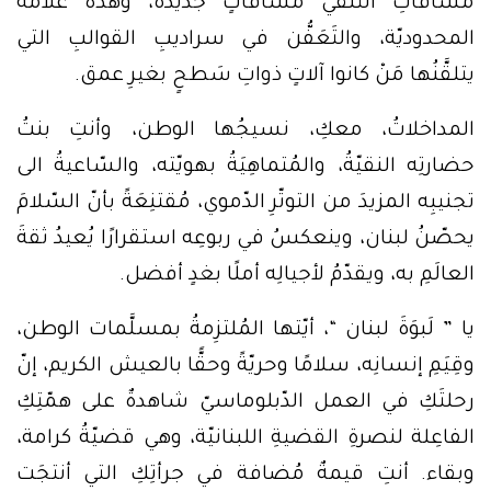
مسافاتِ التلقّي مسافاتٍ جديدة، وهذه علامةُ
المحدوديّة، والتَعَفُّن في سراديبِ القوالبِ التي
يتلقَّنُها مَنْ كانوا آلاتٍ ذواتِ سَطحٍ بغيرِ عمق.
المداخلاتُ، معكِ، نسيجُها الوطن، وأنتِ بنتُ
حضارتِه النقيّةُ، والمُتماهِيَةُ بهويّته، والسّاعيةُ الى
تجنيبِه المزيدَ من التوتّرِ الدّموي، مُقتنِعَةً بأنّ السّلامَ
يحصّنُ لبنان، وينعكسُ في ربوعِه استقرارًا يُعيدُ ثقةَ
العالَمِ به، ويقدّمُ لأجيالِه أملًا بغدٍ أفضل.
يا ” لَبوَةَ لبنان “، أيّتها المُلتزِمةُ بمسلَّمات الوطن،
وقِيَمِ إنسانِه، سلامًا وحريّةً وحقًّا بالعيش الكريم، إنّ
رحلتَكِ في العمل الدّبلوماسيّ شاهدةٌ على همّتِكِ
الفاعِلة لنصرةِ القضيةِ اللبنانيّة، وهي قضيّةُ كرامة،
وبقاء. أنتِ قيمةٌ مُضافة في جرأتِكِ التي أنتجَت