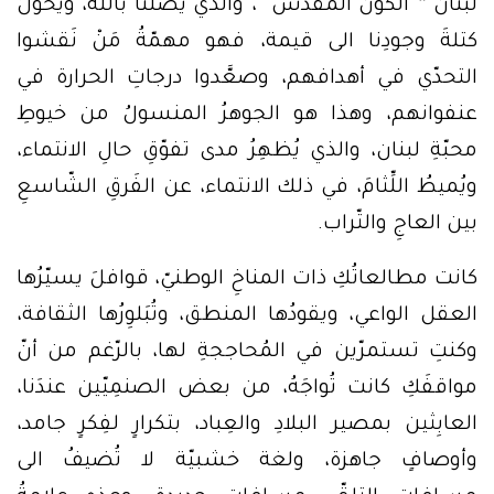
لبنان ” الكَون المقدَّس “، والذي يصلُنا بالله، ويُحوِّلُ
كتلةَ وجودِنا الى قيمة، فهو مهمّةُ مَنْ نَقشوا
التحدّي في أهدافهم، وصعَّدوا درجاتِ الحرارة في
عنفوانهم، وهذا هو الجوهرُ المنسولُ من خيوطِ
محبّةِ لبنان، والذي يُظهِرُ مدى تفوّقِ حالِ الانتماء،
ويُميطُ اللِّثامَ، في ذلك الانتماء، عن الفَرقِ الشّاسعِ
بين العاجِ والتّراب.
كانت مطالعاتُكِ ذات المناخِ الوطنيّ، قوافلَ يسيّرُها
العقل الواعي، ويقودُها المنطق، وتُبَلوِرُها الثقافة،
وكنتِ تستمرّين في المُحاججةِ لها، بالرّغم من أنّ
مواقفَكِ كانت تُواجَهُ، من بعض الصنمِيّين عندَنا،
العابِثين بمصير البلادِ والعِباد، بتكرارٍ لفِكرٍ جامد،
وأوصافٍ جاهزة، ولغة خشبيّة لا تُضيفُ الى