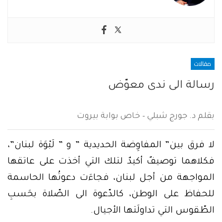
مقالات
رسالة الى ندى معوّض
بقلم د. جورج شبلي – خاص بوابة بيروت
لا فرق بين” المفاوِضة الحديدية ” و ” لَبْوَة لبنان”،
فكلاهما توصيفٌ أكيدٌ لتلك التي أخذت على عاتقها
المواجهة من أجل لبنان، فجاءَت دعوتُها الحاسمة
للحفاظ على الوطن، كالدّعوة الى الصّلاة بحَسبِ
الطّقوس التي تداولَتها الأجيال.