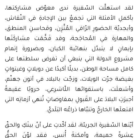
لقد استهلَّت السّفيرة ندى معوّض مشاركتها،
بأكملِ الأمثلة التي تجمعُ بين الإجادةِ في النّقاش،
وأبجديّة الحضورِ الرّاقي المُتَّزِن، ومَحاسنِ المنطق،
والمهارة في المُحاجَجة، وقد فَخَّمَت مشاركَتَها
بإيمانٍ لا يتبدّل بنهائية الكيان، وبضرورة إتمام
مشروع الدولة التي ينبغي أن تفرض سلطتها على
كامل مساحة الوطن، بديلًا أكيدًا عن دويلاتٍ وغيتواتٍ
بغيضة جرّت الويلات، وزجّت بالبلاد في أتون جهنّم،
وأشعلَت، باستقوائها اللّاشرعي، حروبًا عقيمةً
أجبرَتِ البلادَ على القَبولِ بمفاوضاتٍ تُنهي أزماتِه التي
افتعلَها الخارجُ وتنبّاها ذراعُه البَلَديّ.
أيّتها السّفيرة الجريئة، لقد أكّدتِ على أنّ بينَكِ والحقّ
عِشرةً حميمة، وأمكنةَ أُنس، فقد لوّنَ الحقُّ