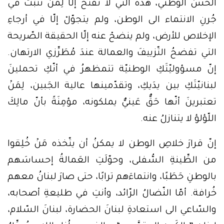
الحسِّ الوطني، هذه التي لا تُفتَحُ إلّا لِمَنْ تَثَبَّتَ في
جُرنِ الانتماء الى الوطن، ولم يتجوّلْ إلّا في أرجاءِ
الإخلاص للأرض، ولم ينضحْ عنه إلّا الحقيقة الصّريحة
التي تفضحُ التّزييفَ والعمالة عندَ مُطَرِّزي الارتهان.
إنّ مسؤوليّتَكِ الوطنيّة تتمظهرُ في أنّكِ تحملينَ
لبنانيّتَكِ بين يدَيكِ، وتقدّمينها عالية الجَبين، لِمَنْ
تعتبرينَ أنّها حَقٌّ عَينيٌّ يملكونه، مؤمِنَةً بأنّ مالِكَ
اللّؤلؤ لا يتنازلُ عنه.
إنّ قرارَ خلاصِ الوطن لا يمكنُ أن يتّخذه مَنْ خُلِقوا
من الطِّينةِ السُّفلى، وحوّلَتِ العَمالةُ إحساسَهم
بالوطنِ حَطَبًا، وانتماءَهم ترابًا، حتى صارَ لبنانُ معهم
خُرافة. أمّا النّضالُ الرّائد، وأنتِ في طليعةِ أصحابه،
والسّاعي الى استعادةِ لبنانَ الحضارة، لبنانَ السّلام،