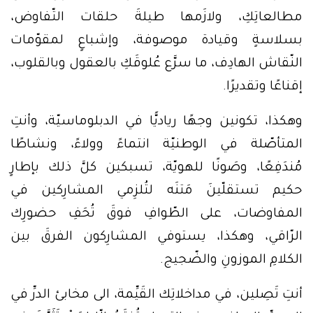
مطالعاتِكِ، ولازَمها طيلةَ حلقات التّفاوض،
بسلاسةٍ وقيادة موصوفة، وإشباعٍ لمقوّمات
النّقاش الهادِف، ما سرَّع عُلوقَكِ بالعقول وبالقلوب،
إقناعًا وتقديرًا.
وهكذا، تكونين وجهًا رياديًّا في الدبلوماسيّة، وأنتِ
المتأصّلة في الوطنيّة انتماءً وولاءً، ونشاطًا
مُندَفِعًا، وصَونًا للهويّة، تسبكين كلَّ ذلك بإطارٍ
حكيم تستقلّينَ مَتنَه لتُلزِمي المشارِكين في
المفاوضات، على الطّوافِ فوقَ تُحَفِ حضورِك
الرّاقي، وهكذا، يستوفي المشارِكون الفرقَ بين
الكلامِ الموزونِ والضّجيج.
أنتِ تَصِلين، في مداخلاتِك القَيِّمة، الى مخابئ الدرِّ في