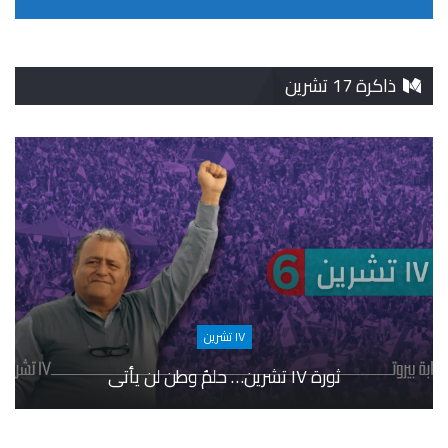
ذاكرة 17 تشرين
١٧ تشرين
ثورة ١٧ تشرين… حلمُ وطن لن يأتي