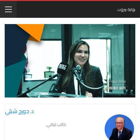
بوابة بيروت
د. جورج شبلي
كاتب لبناني