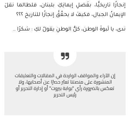
إنجازًا تاريخيًّا، بفَضلِ إيمانِكِ بلبنان، فلطالما نقلَ
الإيمانُ الجبال، فكيفَ لا يحقّقُ إنجازًا للتاريخ ؟؟؟
ندى، يا لَبوةَ الوطن، كلُّ الوطنِ يقولُ لكِ : شكرًا …
إن الآراء والمواقف الواردة في المقالات والتعليقات
المنشورة على منصتنا تعبّر حصرًا عن أصحابها، ولا
تعكس بالضرورة رأي "بوابة بيروت" أو إدارة التحرير أو
رئيس التحرير