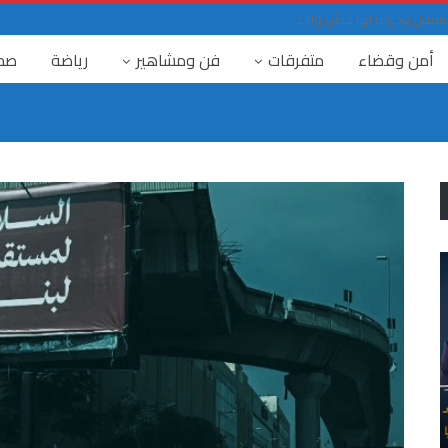
حد مستقل ودولة لها جيش واحد
أمن وقضاء
متفرقات
فن ومشاهير
رياضة
صح
٤ آب