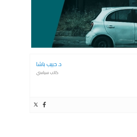
الثقة التى اغتيلت في تفجير ٤ آب
٤ آب، #الذاكرة التي لا يعيد الزمن بناءها
د. حبيب باشا
كاتب سياسي