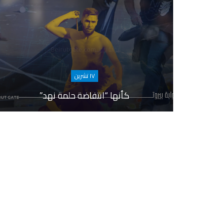
١٧ تشرين
كأنها “انتفاضة حلمة نهد”