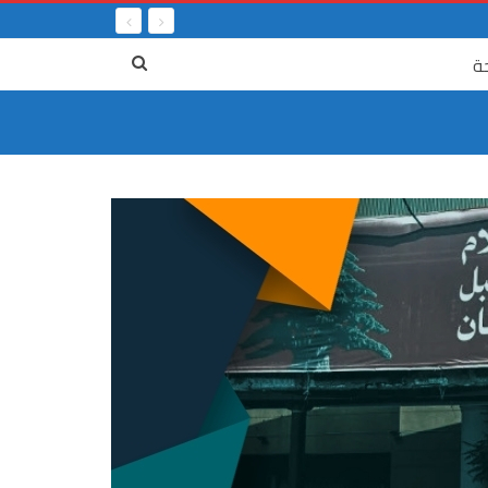
ة
٤ آب