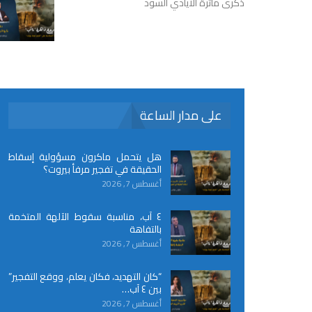
ذكرى مأثرة الأيادي السود
على مدار الساعة
هل يتحمل ماكرون مسؤولية إسقاط
الحقيقة في تفجير مرفأ بيروت؟
أغسطس 7, 2026
٤ آب، مناسبة سقوط الآلهة المتخمة
بالتفاهة
أغسطس 7, 2026
“كان التهديد، فكان يعلم، ووقع التفجير”
بين ٤ آب…
أغسطس 7, 2026