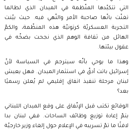
التي تتكبّدها المنّظمة في الميدان الذي لطالما
تغنّت بانّها صاحبة الأمر والنّهي فيه. حيث بيّنت
التجربة العسكريّة كرتونيّة هذه المنظّمة، والكمّ
الهائل من ثقافة الوهم الذي نجحت بضخّه في
عقول بيئتها.
وهذا ما يوحي بأنّه سيترجم في السياسة لأنّ
إسرائيل باتت أدقّ في استثمار الميدان. فهل يعيش
لبنان مرحلة تنفيذ اتفاق إقليمي لم يُعلن رسميًا
بعد؟
الوقائع تكتب قبل الإتّفاق على وقع الميدان اللبناني
يتمّ إعادة توزيع وظائف الساحات. ففي لبنان بدا
لافتًا ما تمّ تسريبه في الإعلام حول إلغاء وزير خارجيّة