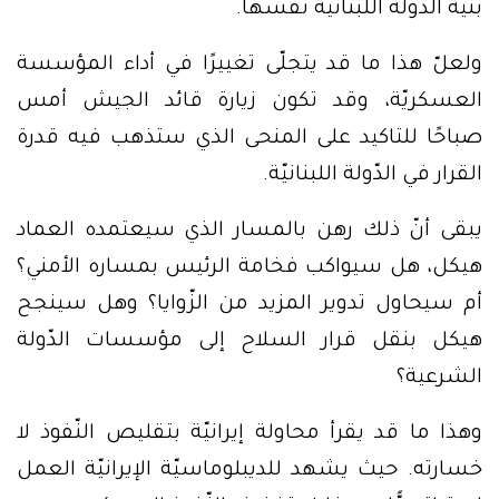
بنية الدّولة اللبنانية نفسها.
ولعلّ هذا ما قد يتجلّى تغييرًا في أداء المؤسسة
العسكريّة، وقد تكون زيارة قائد الجيش أمس
صباحًا للتاكيد على المنحى الذي ستذهب فيه قدرة
القرار في الدّولة اللبنانيّة.
يبقى أنّ ذلك رهن بالمسار الذي سيعتمده العماد
هيكل، هل سيواكب فخامة الرئيس بمساره الأمني؟
أم سيحاول تدوير المزيد من الزّوايا؟ وهل سينجح
هيكل بنقل قرار السلاح إلى مؤسسات الدّولة
الشرعية؟
وهذا ما قد يقرأ محاولة إيرانيّة بتقليص النّفوذ لا
خسارته. حيث يشهد للديبلوماسيّة الإيرانيّة العمل