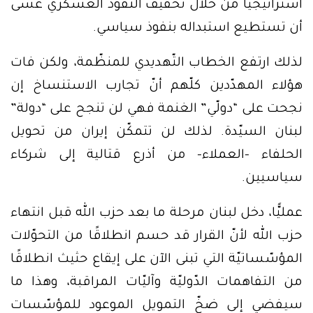
استراتيجيًّا من خلال تخفيف النّفوذ العسكري عسى
أن تستطيع استبداله بنفوذ سياسي.
لذلك ارتفع الخطاب التّهديدي للمنظّمة، ولكن فات
هؤلاء المهدّدين كلّهم أنّ تجارب الاستنساخ إن
نجحت على “دولّي” الغنمة فهي لن تنجح على “دولة”
لبنان السيّدة. لذلك لن تتمكّن إيران من تحويل
الحلفاء -العملاء- من أذرع قتالية إلى شركاء
سياسيين.
عمليًّا، دخل لبنان مرحلة ما بعد حزب الله قبل انتهاء
حزب الله لأنّ القرار قد حسم انطلاقًا من التحوّلات
المؤسّساتيّة التي تبنى الآن على إيقاع حثيث انطلاقًا
من التفاهمات الدّوليّة وآليّات المراقبة، وهذا ما
سيفضي إلى ضخّ التمويل الموعود للمؤسّسات