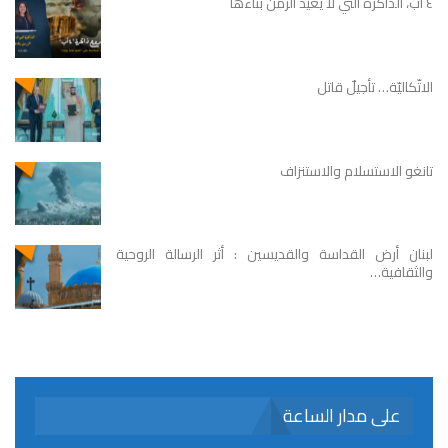
٤ آب، الذاكرة التي لا يعيد الزمن بناءها
الاتّكاليّة… تأجيلٌ قاتل
تانغو الاستسلام والاستنزاف
لبنان أرض القداسة والقديسين : أثر الرسالة الروحية
والثقافية…
على مدار الساعة