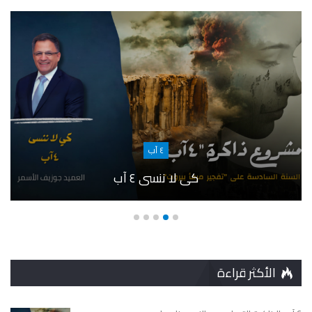
٤ آب
كي لا ننسى ٤ آب
الأكثر قراءة