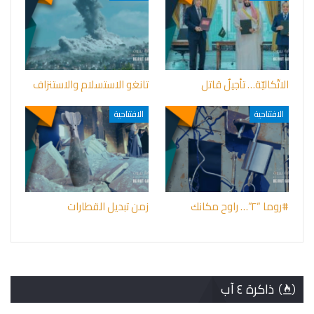
الاتّكاليّة… تأجيلٌ قاتل
تانغو الاستسلام والاستنزاف
الافتتاحية
الافتتاحية
#روما “٢”… راوح مكانك
زمن تبديل القطارات
ذاكرة ٤ آب