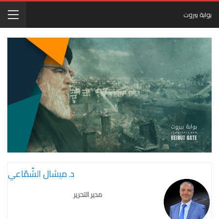
بوابة بيروت
د. ميشال الشّمّاعي
مدير التحرير