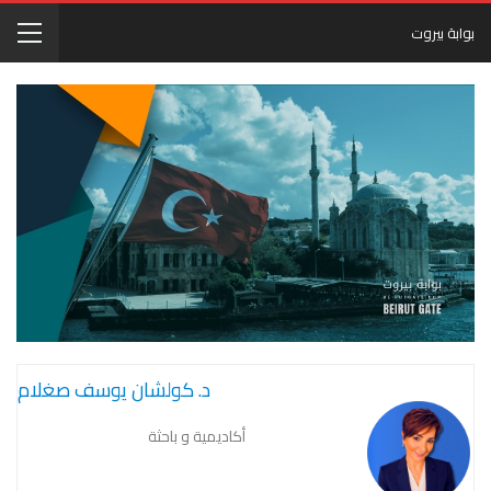
بوابة بيروت
د. كولشان يوسف صغلام
أكاديمية و باحثة