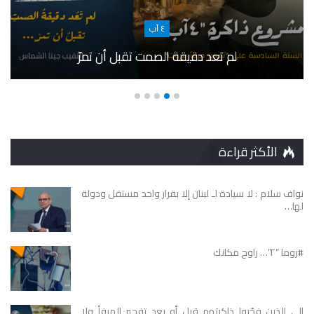
٤ آب
لم تعد دقيقة الصمت تقبل أن تمرّ
الأكثر قراءة
نواف سلام : لا سيادة لـ لبنان إلا بقرار واحد مستقل ودولة
لها…
#روما “٢”… راوح مكانك
الى الذين فجّروا ذاكرتهم قبل أو بعد تفجير المرفأ ولا