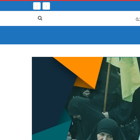
ة
٤ آب