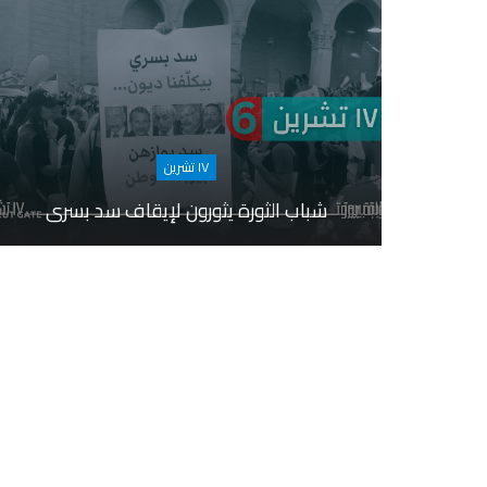
١٧ تشرين
شباب الثورة يثورون لإيقاف سد بسري