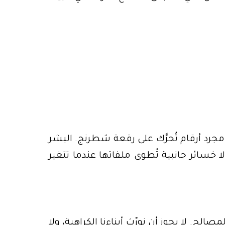
جرد أرقام تُحرَّك على رقعة شطرنج. البشر
لا خسائر جانبية تُطوى ملفاتها عندما تتغير
لح. لا يجوز أن نورّث أبناءنا الكراهية، ولا