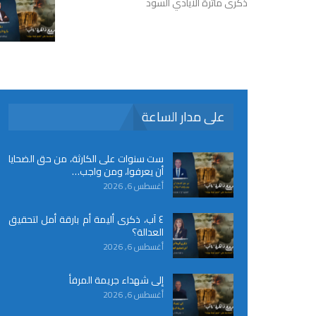
ذكرى مأثرة الأيادي السود
على مدار الساعة
ست سنوات على الكارثة، من حق الضحايا
أن يعرفوا، ومن واجب…
أغسطس 6, 2026
٤ آب، ذكرى أليمة أم بارقة أمل لتحقيق
العدالة؟
أغسطس 6, 2026
إلى شهداء جريمة المرفأ
أغسطس 6, 2026