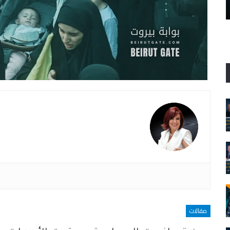
المرفأ… والقاتل…
مقالات