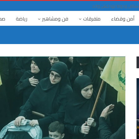
حد مستقل ودولة لها جيش واحد
أمن وقضاء
متفرقات
فن ومشاهير
رياضة
صح
٤ آب
العدالة المفقودة : خمس سنوات على جريمة