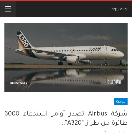
بوابة بيروت
حوادث
شركة Airbus تصدر أوامر استدعاء 6000
طائرة من طراز “A320”..