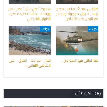
طرابلس بعد 72 ساعة : مصير
سقوط “بطل لبنان” عمر سنجر
إليسار لا يزال مجهولًا وسباق
ووفاته… مأساة جديدة تضرب
مع الزمن تحت الأنقاض
الطيران الشراعي
حوادث
حوادث
طيار لبناني يبهر السوريين…
تكرار حوادث الغرق على
الشاطئ اللبناني…
ذاكرة ٤ آب