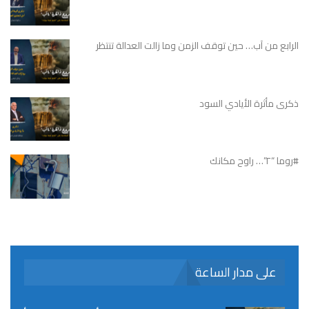
الرابع من آب… حين توقف الزمن وما زالت العدالة تنتظر
ذكرى مأثرة الأيادي السود
#روما “٢”… راوح مكانك
على مدار الساعة