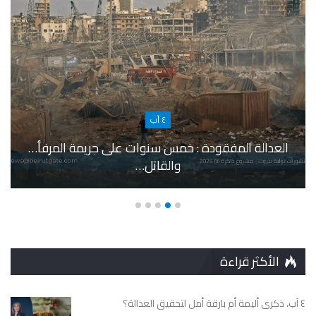
٤ آب
العدالة المفقودة : خمس سنوات على جريمة المرفأ…
والقاتل…
الأكثر قراءة
٤ آب، ذكرى أليمة أم بارقة أمل لتحقيق العدالة؟