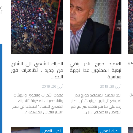
آب
كة
العميد جورج نادر ينفي
الحراك الشعبي الى الشارع
تبعية المحتجين غدا لجهة
من جديد : تظاهرات فور
سياسية
البدء…
أبريل 29, 2019
أبريل 26, 2019
ن
اكد العميد المتقاعد جورج نادر
عقدت الأحزاب والقوى والهيئات
لموقع "ليبانون ديبايت"، في اطار
والشخصيات المكونة "للحراك
رده على ما يتم تناقله عبر مواقع
الشعبي للانقاذ" اجتماعا في مقر
التواصل الاجتماعي، ان…
"التيار النقابي المستقل"،…
الحراك المدني
الحراك المدني