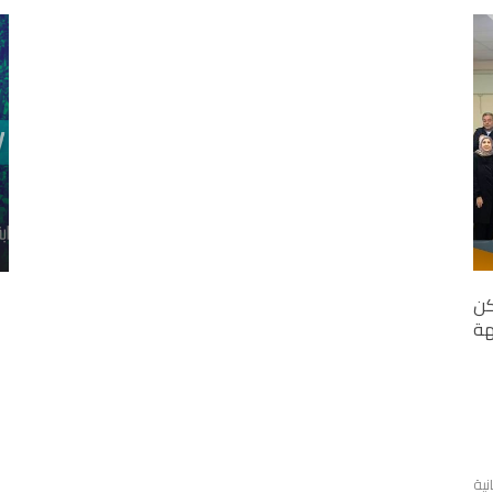
كن
ة
نية