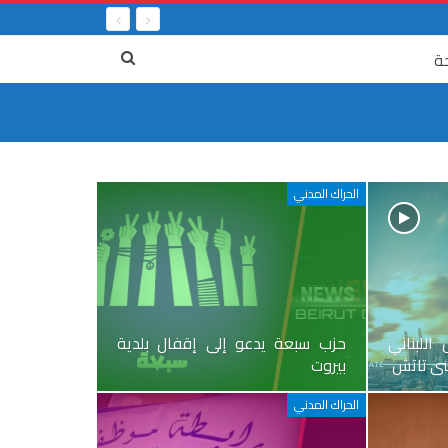
ة
الحراك المدني
للبناني
حزب سبعة يدعو إلى إقفال بلدية
نى تاتش
بيروت
الحراك المدني