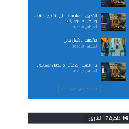
الذكرى السادسة على تفجير النترات،
وننتظر المسؤوليات !
أغسطس 8, 2026
الاتّكاليّة… تأجيلٌ قاتل
أغسطس 8, 2026
بين المسار القضائي والتحايل السياسي
أغسطس 7, 2026
تحميل المزيد من المشاركات
ذاكرة 17 تشرين