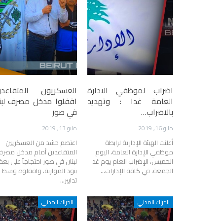
٤ آب : الحقيقة لم تمت، تنتظر تحرير العدالة
اضراب لموظفي الادارة
العسكريون المتقاعد
العامة غدا : وتهديد
اقفلوا مدخل مصرف لبن
بالاضراب…
في صور
مايو 16, 2019
مايو 13, 2019
أعلنت الهيئة الإدارية لرابطة
اعتصم حشد من العسكريين
موظفي الإدارة العامة، اليوم
المتقاعدين أمام مدخل مصر
الخميس، الإضراب العام يوم غد
لبنان في صور احتجاجاً على بع
الجمعة، في كافة الإدارات…
بنود الموازنة، واقفلوه وسط
تدابير…
الحراك المدني
الحراك المدني