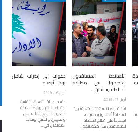
ة
الأساتذة المتعاقدون
دعوات إلى إضراب شامل
ا
اعتصموا: بين مطرقة
يوم الأربعاء
السلطة وسندان…
أبريل 16, 2019
أبريل 17, 2019
عقدت هيئة التنسيق النقابية،
اجتماعا بحضور روابط أساتذة
نفذ "حراك الاساتذة المتعاقدين"
التعليم الثانوي والأساسي
ية
اعتصاماً أمام وزارة التربية،
والمهني والتقني ونقابة
احتجاجاً على "ظلم السلطة
المعلمين في…
للمتعاقدين بكل مكوناتهم…