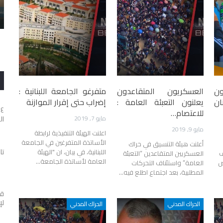
الرابع من آب… حين توقف الزمن وما زالت
العدالة تنتظر
ون
العسكريون المتقاعدون
متفرغو الجامعة اللبنانية :
ان
يعلنون التعبئة العامة :
إضراب حتى إقرار الموازنة
٤
للاعتصام…
مايو 7, 2019
ال
مايو 9, 2019
اعلنت الهيئة التنفيذية لرابطة
الأساتذة المتفرغين في الجامعة
أعلنت هيئة التنسيق في حراك
تا
اللبنانية، في بيان، ان "الهيئة
ف
العسكريين المتقاعدين “التعبئة
العامة لأساتذة الجامعة…
ض
العامة” واستئناف التحركات
المطلبية، بعد اجتماع اطلع فيه…
قل
لإ
الحراك المدني
الحراك المدني