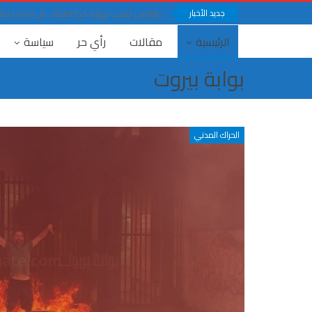
جديد الأخبار
طرابلس ليست نهاية خط النفط… بل بداية استرا
الرئيسية
مقالات
رأي حر
سياسة
بوابة بيروت
الحراك المدني