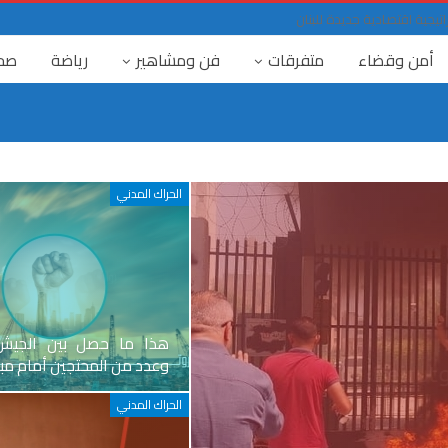
تيجية اقتصادية جديدة للبنان
أمن وقضاء
متفرقات
فن ومشاهير
رياضة
صح
الحراك المدني
هذا ما حصل بين الجيش ا
وعدد من المحتجين أمام مب
الحراك المدني