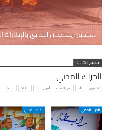
محتجون يقطعون الطريق بالإطارات ال
تصفح الكتابات
الحراك المدني
١٧ تشرين
٤ آب
أسرار الصحف
أمن وقضاء
إعلانات
إقتصاد
الحراك المدني
الحراك المدني
٤ آب