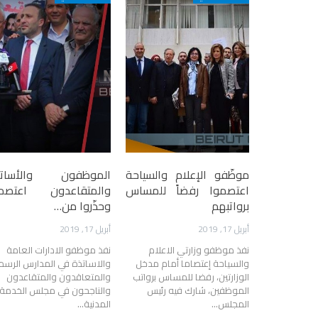
موظّفو الإعلام والسياحة
الموظفون والأساتذ
اعتصموا رفضاً للمساس
والمتقاعدون اعتصمو
برواتبهم
وحذّروا من…
أبريل 17, 2019
أبريل 17, 2019
نفذ موظفو وزارتي الاعلام
نفذ موظفو الادارات العامة
والسياحة إعتصاما أمام مدخل
والاساتذة في المدارس الرسم
الوزارتين، رفضا للمساس برواتب
والمتعاقدون والمتقاعدون
الموظفين، شارك فيه رئيس
والناجحون في مجلس الخدمة
المجلس…
المدنية…