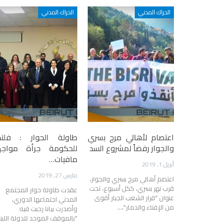
الحراك المدني
الحراك المدني
اعتصام لأهالي مرج بسري
طاولة الحوار : فلت
والجوار رفضاً لمشروع السد
للحكومة جرأة مواجه
مافيات…
أبريل 1, 2019
مارس 27, 2019
اعتصم أهالي مرج بسري والجوار،
قرب نهر بسري، ككل أسبوع، تحت
عقدت طاولة حوار المجتمع
عنوان "قرار الشعب الجبار أقوى
المدني اجتماعها الدوري،
من الإفناء والدمار"،…
وأصدرت بيانا رحبت فيه
"بالموقف الموحد للدولة اللبنا