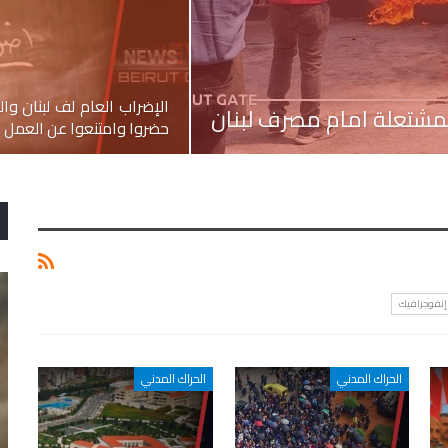
الإضراب العام لف لبنان و
مشتعلة امام مصرف لبنان
حضروا وامتنعوا عن العمل
إنفوجرافيك
الحراك المدني
الحراك المدني
٤ آب